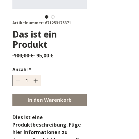
Artikelnummer: 671253175371
Das ist ein
Produkt
Standardpreis
Sale-
 100,00 € 
95,00 €
Preis
Anzahl
*
In den Warenkorb
Dies ist eine 
Produktbeschreibung. Füge 
hier Informationen zu 